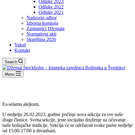
Odluke 2023
Odluke 2022
Odluke 2021
Nadzorni odbor
Izborna komisija
Zastupnici Džemata
Normativni akti
Skupština 2026
Vakuf
Kontakt
Search
Menu
Es-selamu alejkum,
U nedjelju 26.02.2023. godine počinje nova sekcija za sve naše
drage članice. Svrha sekcije, jeste socijalno druženje uz očuvanje
naše bošnjačke tradicije. Sekcija će se održavati svake parne nedjelje
od 15:00-17:00 u divanhani.