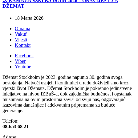
🌙 RAMAZANSKI BAJRAM 2026 – OBAVIJEST ZA
DŽEMAT
18 Marta 2026
O nama
Vakuf
Vijesti
Kontakt
Facebook
Viber
Youtube
Džemat Stockholm je 2023. godine napunio 30. godina svoga
postojanja. Najveći uspjeh i kontinuitet u radu doživjeli smo kroz
vjerski život Džemata. Džemat Stockholm je pokrenuo jedinstvene
inicijative na nivou IZBuŠ-a, dok zajednička budućnost i opstanak
muslimana na ovim prostorima zavisi od sviju nas, odgovarajući
izazovima današnjice i adekvatnim pripremama za buduće
generacije.
Telefon:
08-653 68 21
Adresa: