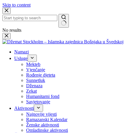
Skip to content
No results
Namazi
Usluge
Mekteb
Vjenčanje
Rođenje djeteta
Sunnetluk
Dženaza
Zekat
Humanitarni fond
Savjetovanje
Aktivnosti
Najnovije vijesti
Ramazanski Kalendar
Ženske aktivnosti
Omladinske aktivnosti