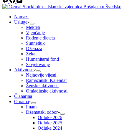
Namazi
Usluge
Mekteb
Vjenčanje
Rođenje djeteta
Sunnetluk
Dženaza
Zekat
Humanitarni fond
Savjetovanje
Aktivnosti
Najnovije vijesti
Ramazanski Kalendar
Ženske aktivnosti
Omladinske aktivnosti
Članarina
O nama
Imam
Džematski odbor
Odluke 2026
Odluke 2025
Odluke 2024