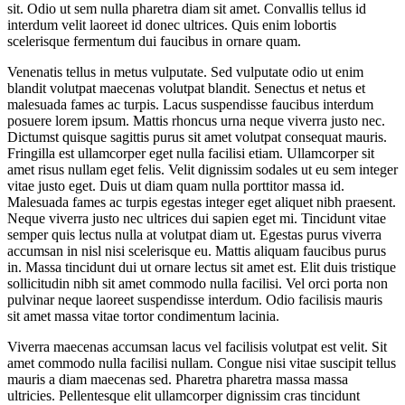
sit. Odio ut sem nulla pharetra diam sit amet. Convallis tellus id
interdum velit laoreet id donec ultrices. Quis enim lobortis
scelerisque fermentum dui faucibus in ornare quam.
Venenatis tellus in metus vulputate. Sed vulputate odio ut enim
blandit volutpat maecenas volutpat blandit. Senectus et netus et
malesuada fames ac turpis. Lacus suspendisse faucibus interdum
posuere lorem ipsum. Mattis rhoncus urna neque viverra justo nec.
Dictumst quisque sagittis purus sit amet volutpat consequat mauris.
Fringilla est ullamcorper eget nulla facilisi etiam. Ullamcorper sit
amet risus nullam eget felis. Velit dignissim sodales ut eu sem integer
vitae justo eget. Duis ut diam quam nulla porttitor massa id.
Malesuada fames ac turpis egestas integer eget aliquet nibh praesent.
Neque viverra justo nec ultrices dui sapien eget mi. Tincidunt vitae
semper quis lectus nulla at volutpat diam ut. Egestas purus viverra
accumsan in nisl nisi scelerisque eu. Mattis aliquam faucibus purus
in. Massa tincidunt dui ut ornare lectus sit amet est. Elit duis tristique
sollicitudin nibh sit amet commodo nulla facilisi. Vel orci porta non
pulvinar neque laoreet suspendisse interdum. Odio facilisis mauris
sit amet massa vitae tortor condimentum lacinia.
Viverra maecenas accumsan lacus vel facilisis volutpat est velit. Sit
amet commodo nulla facilisi nullam. Congue nisi vitae suscipit tellus
mauris a diam maecenas sed. Pharetra pharetra massa massa
ultricies. Pellentesque elit ullamcorper dignissim cras tincidunt