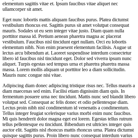
elementum sagittis vitae et. Ipsum faucibus vitae aliquet nec
ullamcorper sit amet.
Eget nunc lobortis mattis aliquam faucibus purus. Platea dictumst
vestibulum rhoncus est. Sagittis purus sit amet volutpat consequat
mauris. Sodales ut eu sem integer vitae justo. Diam quam nulla
porttitor massa id. Pretium aenean pharetra magna ac placerat
vestibulum. Faucibus nisl tincidunt eget nullam. Orci eu lobortis
elementum nibh. Non enim praesent elementum facilisis. Augue ut
lectus arcu bibendum at. Laoreet suspendisse interdum consectetur
libero id faucibus nisl tincidunt eget. Dolor sed viverra ipsum nunc
aliquet. Turpis egestas sed tempus urna et pharetra pharetra massa
massa. Lorem mollis aliquam ut porttitor leo a diam sollicitudin.
Mauris nunc congue nisi vitae.
Adipiscing diam donec adipiscing tristique risus nec. Tellus mauris a
diam maecenas sed enim. Facilisi etiam dignissim diam quis. In
fermentum posuere urna nec tincidunt. Mattis nunc sed blandit libero
volutpat sed. Consequat ac felis donec et odio pellentesque diam.
Lectus proin nibh nisl condimentum id venenatis a condimentum.
Tellus integer feugiat scelerisque varius morbi enim nunc faucibus.
Mi quis hendrerit dolor magna eget est lorem. Egestas tellus rutrum
tellus pellentesque eu tincidunt. Bibendum est ultricies integer quis
auctor elit. Sagittis nisl rhoncus mattis rhoncus urna. Platea dictumst
quisque sagittis purus. Proin libero nunc consequat interdum varius