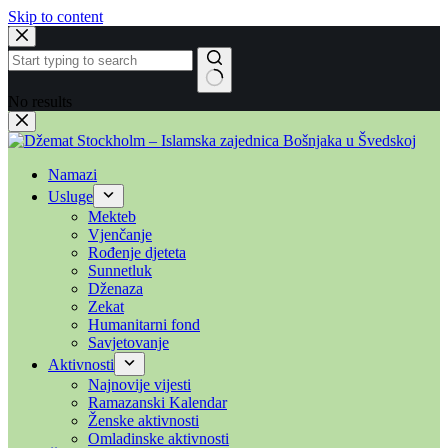
Skip to content
No results
Namazi
Usluge
Mekteb
Vjenčanje
Rođenje djeteta
Sunnetluk
Dženaza
Zekat
Humanitarni fond
Savjetovanje
Aktivnosti
Najnovije vijesti
Ramazanski Kalendar
Ženske aktivnosti
Omladinske aktivnosti