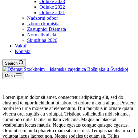
Odluke 2023
Odluke 2022
Odluke 2021
Nadzorni odbor
Izborna komisija
Zastupnici Džemata
Normativni akti
Skupština 2026
Vakuf
Kontakt
Search
Menu
Lorem ipsum dolor sit amet, consectetur adipiscing elit, sed do
eiusmod tempor incididunt ut labore et dolore magna aliqua. Posuere
morbi leo urna molestie at elementum. Dui faucibus in ornare quam
viverra orci sagittis eu volutpat. Tristique sollicitudin nibh sit amet
commodo nulla facilisi nullam vehicula. Magna ac placerat
vestibulum lectus mauris. Neque egestas congue quisque egestas.
Odio ut sem nulla pharetra diam sit amet nisl. Tempus iaculis urna id
volutpat lacus laoreet non. Neque sodales ut etiam sit. Tellus