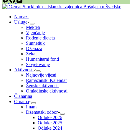
Namazi
Usluge
Mekteb
Vjenčanje
Rođenje djeteta
Sunnetluk
Dženaza
Zekat
Humanitarni fond
Savjetovanje
Aktivnosti
Najnovije vijesti
Ramazanski Kalendar
Ženske aktivnosti
Omladinske aktivnosti
Članarina
O nama
Imam
Džematski odbor
Odluke 2026
Odluke 2025
Odluke 2024