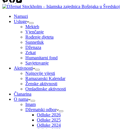
Namazi
Usluge
Mekteb
Vjenčanje
Rođenje djeteta
Sunnetluk
Dženaza
Zekat
Humanitarni fond
Savjetovanje
Aktivnosti
Najnovije vijesti
Ramazanski Kalendar
Ženske aktivnosti
Omladinske aktivnosti
Članarina
O nama
Imam
Džematski odbor
Odluke 2026
Odluke 2025
Odluke 2024