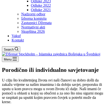
Odluke 2023
Odluke 2022
Odluke 2021
Nadzorni odbor
Izborna komisija
Zastupnici Džemata
Normativni akti
Skupština 2026
Vakuf
Kontakt
Search
Menu
Porodično ili individualno savjetovanje
U cilju što kvalitetnijeg života svi naši članovi su dobro došli da
zakažu vrijeme sa našim imamima i da dobiju savjet, preporuku ili
uputu u kom pravcu mogu u svom životu ići dalje. Naši imami će
pomoći u oblasti u kojoj su obučeni a za ono što nisu sigurni mogu
se raspitati pa uputiti kojim pravcem čovjek u potrebi može da
krene.