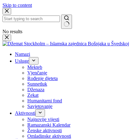
Skip to content
No results
Namazi
Usluge
Mekteb
Vjenčanje
Rođenje djeteta
Sunnetluk
Dženaza
Zekat
Humanitarni fond
Savjetovanje
Aktivnosti
Najnovije vijesti
Ramazanski Kalendar
Ženske aktivnosti
Omladinske aktivnosti