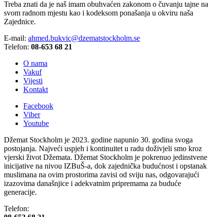
Treba znati da je naš imam obuhvaćen zakonom o čuvanju tajne na
svom radnom mjestu kao i kodeksom ponašanja u okviru naša
Zajednice.
E-mail:
ahmed.bukvic@dzematstockholm.se
Telefon:
08-653 68 21
O nama
Vakuf
Vijesti
Kontakt
Facebook
Viber
Youtube
Džemat Stockholm je 2023. godine napunio 30. godina svoga
postojanja. Najveći uspjeh i kontinuitet u radu doživjeli smo kroz
vjerski život Džemata. Džemat Stockholm je pokrenuo jedinstvene
inicijative na nivou IZBuŠ-a, dok zajednička budućnost i opstanak
muslimana na ovim prostorima zavisi od sviju nas, odgovarajući
izazovima današnjice i adekvatnim pripremama za buduće
generacije.
Telefon: