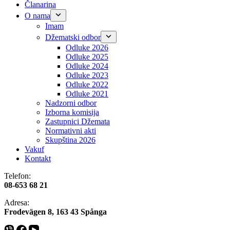
Članarina
O nama
Imam
Džematski odbor
Odluke 2026
Odluke 2025
Odluke 2024
Odluke 2023
Odluke 2022
Odluke 2021
Nadzorni odbor
Izborna komisija
Zastupnici Džemata
Normativni akti
Skupština 2026
Vakuf
Kontakt
Telefon:
08-653 68 21
Adresa:
​​Frodevägen 8, 163 43 Spånga