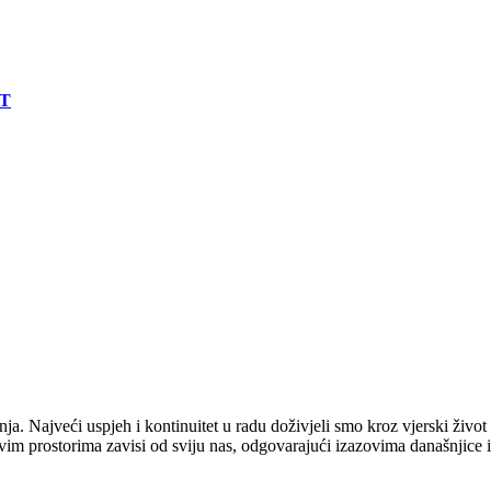
AT
. Najveći uspjeh i kontinuitet u radu doživjeli smo kroz vjerski živo
im prostorima zavisi od sviju nas, odgovarajući izazovima današnjice 