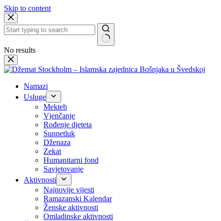
Skip to content
No results
Namazi
Usluge
Mekteb
Vjenčanje
Rođenje djeteta
Sunnetluk
Dženaza
Zekat
Humanitarni fond
Savjetovanje
Aktivnosti
Najnovije vijesti
Ramazanski Kalendar
Ženske aktivnosti
Omladinske aktivnosti