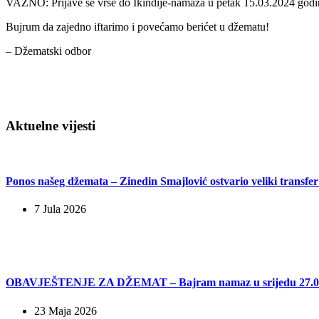
VAŽNO: Prijave se vrše do Ikindije-namaza u petak 15.03.2024 godi
Bujrum da zajedno iftarimo i povećamo berićet u džematu!
– Džematski odbor
Aktuelne vijesti
Ponos našeg džemata – Zinedin Smajlović ostvario veliki transfe
7 Jula 2026
OBAVJEŠTENJE ZA DŽEMAT – Bajram namaz u srijedu 27.05.
23 Maja 2026