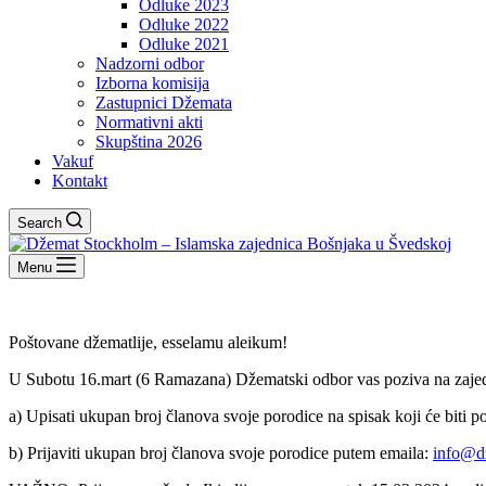
Odluke 2023
Odluke 2022
Odluke 2021
Nadzorni odbor
Izborna komisija
Zastupnici Džemata
Normativni akti
Skupština 2026
Vakuf
Kontakt
Search
Menu
Poštovane džematlije, esselamu aleikum!
U Subotu 16.mart (6 Ramazana) Džematski odbor vas poziva na zajednič
a) Upisati ukupan broj članova svoje porodice na spisak koji će biti po
b) Prijaviti ukupan broj članova svoje porodice putem emaila:
info@d