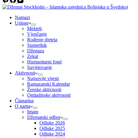
Namazi
Usluge
Mekteb
Vjenčanje
Rođenje djeteta
Sunnetluk
Dženaza
Zekat
Humanitarni fond
Savjetovanje
Aktivnosti
Najnovije vijesti
Ramazanski Kalendar
Ženske aktivnosti
Omladinske aktivnosti
Članarina
O nama
Imam
Džematski odbor
Odluke 2026
Odluke 2025
Odluke 2024