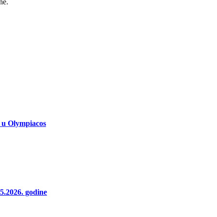
ne.
r u Olympiacos
2026. godine