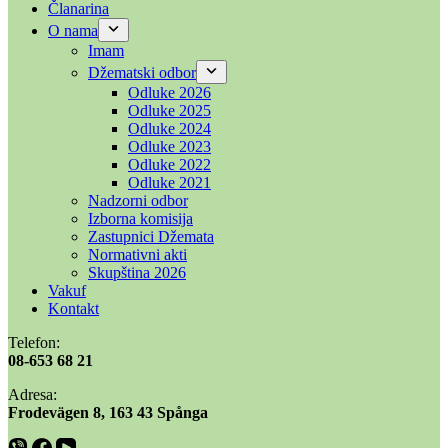
Članarina
O nama
Imam
Džematski odbor
Odluke 2026
Odluke 2025
Odluke 2024
Odluke 2023
Odluke 2022
Odluke 2021
Nadzorni odbor
Izborna komisija
Zastupnici Džemata
Normativni akti
Skupština 2026
Vakuf
Kontakt
Telefon:
08-653 68 21
Adresa:
​​Frodevägen 8, 163 43 Spånga