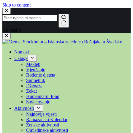
Skip to content
No results
Namazi
Usluge
Mekteb
Vjenčanje
Rođenje djeteta
Sunnetluk
Dženaza
Zekat
Humanitarni fond
Savjetovanje
Aktivnosti
Najnovije vijesti
Ramazanski Kalendar
Ženske aktivnosti
Omladinske aktivnosti