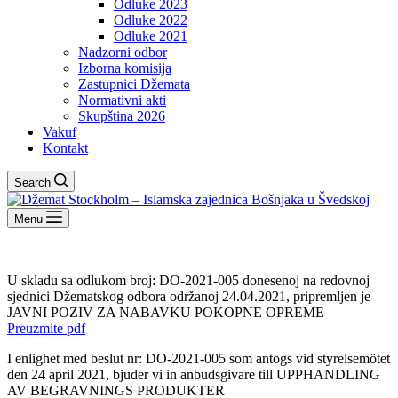
Odluke 2023
Odluke 2022
Odluke 2021
Nadzorni odbor
Izborna komisija
Zastupnici Džemata
Normativni akti
Skupština 2026
Vakuf
Kontakt
Search
Menu
U skladu sa odlukom broj: DO-2021-005 donesenoj na redovnoj
sjednici Džematskog odbora održanoj 24.04.2021, pripremljen je
JAVNI POZIV ZA NABAVKU POKOPNE OPREME
Preuzmite pdf
I enlighet med beslut nr: DO-2021-005 som antogs vid styrelsemötet
den 24 april 2021, bjuder vi in anbudsgivare till UPPHANDLING
AV BEGRAVNINGS PRODUKTER