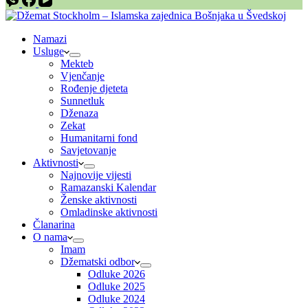
Namazi
Usluge
Mekteb
Vjenčanje
Rođenje djeteta
Sunnetluk
Dženaza
Zekat
Humanitarni fond
Savjetovanje
Aktivnosti
Najnovije vijesti
Ramazanski Kalendar
Ženske aktivnosti
Omladinske aktivnosti
Članarina
O nama
Imam
Džematski odbor
Odluke 2026
Odluke 2025
Odluke 2024