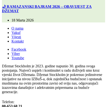
🌙 RAMAZANSKI BAJRAM 2026 – OBAVIJEST ZA
DŽEMAT
18 Marta 2026
O nama
Vakuf
Vijesti
Kontakt
Facebook
Viber
Youtube
Džemat Stockholm je 2023. godine napunio 30. godina svoga
postojanja. Najveći uspjeh i kontinuitet u radu doživjeli smo kroz
vjerski život Džemata. Džemat Stockholm je pokrenuo jedinstvene
inicijative na nivou IZBuŠ-a, dok zajednička budućnost i opstanak
muslimana na ovim prostorima zavisi od sviju nas, odgovarajući
izazovima današnjice i adekvatnim pripremama za buduće
generacije.
Telefon:
08-653 68 21