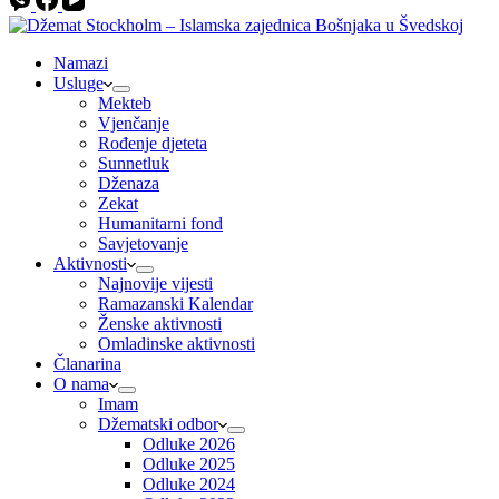
Namazi
Usluge
Mekteb
Vjenčanje
Rođenje djeteta
Sunnetluk
Dženaza
Zekat
Humanitarni fond
Savjetovanje
Aktivnosti
Najnovije vijesti
Ramazanski Kalendar
Ženske aktivnosti
Omladinske aktivnosti
Članarina
O nama
Imam
Džematski odbor
Odluke 2026
Odluke 2025
Odluke 2024