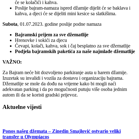
će se kolačići i kahva.
Poslije bajram-namaza ispred džamije dijelit će se baklava i
kahva, a djeci će se dijeliti mini kesice sa slatkišima.
Subota
, 01.07.2023. godine poslije podne namaza
Bajramski prijem za sve džematlije
Hrenovke i sokići za djecu
Ćevapi, kolači, kahva, sok i čaj besplatno za sve džematlije
Podjela bajramskih paketića za naše najmlađe džematlije
VAŽNO:
Za Bajram neće bit dozvoljeno parkiranje auta u harem džamije.
Izuzetak su invalidi i vozila za dostavu i organizaciju bajrama.
Džematlije se mole da dođu na vrijeme kako bi mogli naći
adekvatan parking i da po mogućnosti putuju više osoba jednim
autom ili da se koristi gradski prijevoz.
Aktuelne vijesti
Ponos našeg džemata – Zinedin Smajlović ostvario veliki
transfer u Olympiacos