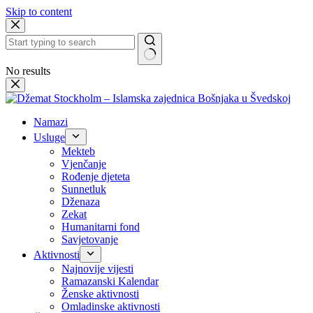
Skip to content
No results
Namazi
Usluge
Mekteb
Vjenčanje
Rođenje djeteta
Sunnetluk
Dženaza
Zekat
Humanitarni fond
Savjetovanje
Aktivnosti
Najnovije vijesti
Ramazanski Kalendar
Ženske aktivnosti
Omladinske aktivnosti