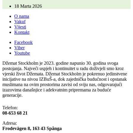
18 Marta 2026
O nama
Vakuf
Vijesti
Kontakt
Facebook
Viber
Youtube
Džemat Stockholm je 2023. godine napunio 30. godina svoga
postojanja. Najveći uspjeh i kontinuitet u radu doživjeli smo kroz
vjerski život Džemata. Džemat Stockholm je pokrenuo jedinstvene
inicijative na nivou IZBuŠ-a, dok zajednička budućnost i opstanak
muslimana na ovim prostorima zavisi od sviju nas, odgovarajući
izazovima današnjice i adekvatnim pripremama za buduće
generacije.
Telefon:
08-653 68 21
Adresa:
​Frodevägen 8, 163 43 Spånga