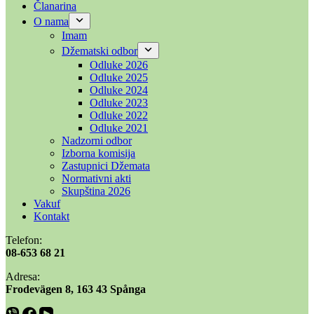
Članarina
O nama
Imam
Džematski odbor
Odluke 2026
Odluke 2025
Odluke 2024
Odluke 2023
Odluke 2022
Odluke 2021
Nadzorni odbor
Izborna komisija
Zastupnici Džemata
Normativni akti
Skupština 2026
Vakuf
Kontakt
Telefon:
08-653 68 21
Adresa:
​​Frodevägen 8, 163 43 Spånga