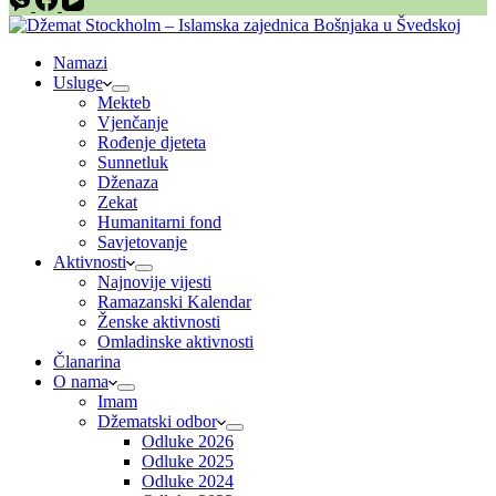
Namazi
Usluge
Mekteb
Vjenčanje
Rođenje djeteta
Sunnetluk
Dženaza
Zekat
Humanitarni fond
Savjetovanje
Aktivnosti
Najnovije vijesti
Ramazanski Kalendar
Ženske aktivnosti
Omladinske aktivnosti
Članarina
O nama
Imam
Džematski odbor
Odluke 2026
Odluke 2025
Odluke 2024