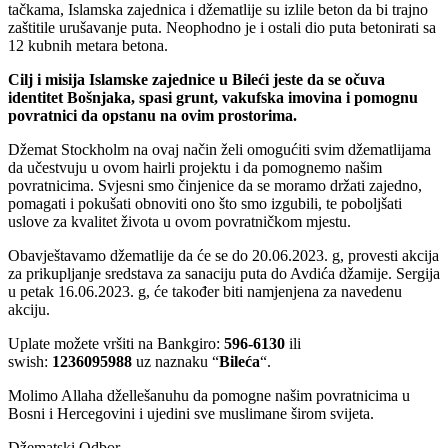
tačkama, Islamska zajednica i džematlije su izlile beton da bi trajno
zaštitile urušavanje puta. Neophodno je i ostali dio puta betonirati sa
12 kubnih metara betona.
Cilj i misija Islamske zajednice u Bileći jeste da se očuva
identitet Bošnjaka, spasi grunt, vakufska imovina i pomognu
povratnici da opstanu na ovim prostorima.
Džemat Stockholm na ovaj način želi omogućiti svim džematlijama
da učestvuju u ovom hairli projektu i da pomognemo našim
povratnicima. Svjesni smo činjenice da se moramo držati zajedno,
pomagati i pokušati obnoviti ono što smo izgubili, te poboljšati
uslove za kvalitet života u ovom povratničkom mjestu.
Obavještavamo džematlije da će se do 20.06.2023. g, provesti akcija
za prikupljanje sredstava za sanaciju puta do Avdića džamije. Sergija
u petak 16.06.2023. g, će također biti namjenjena za navedenu
akciju.
Uplate možete vršiti na Bankgiro:
596-6130
ili
swish:
1236095988
uz naznaku “
Bileća
“.
Molimo Allaha džellešanuhu da pomogne našim povratnicima u
Bosni i Hercegovini i ujedini sve muslimane širom svijeta.
Džematski Odbor