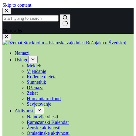
Skip to content
No results
Namazi
Usluge
Mekteb
Vjenčanje
Rođenje djeteta
Sunnetluk
Dženaza
Zekat
Humanitarni fond
Savjetovanje
Aktivnosti
Najnovije vijesti
Ramazanski Kalendar
Ženske aktivnosti
Omladinske aktivnosti