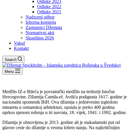
Odluke 2023
Odluke 2022
Odluke 2021
Nadzorni odbor
Izborna komisija
Zastupnici Džemata
Normativni akti
Skupština 2026
Vakuf
Kontakt
Search
Menu
Medžlis IZ-e Bileća je povratnički medžlis na teritoriji Istočne
Hercegovine. Džamija Ćamila-ef. Avdića podignuta 1617. godine je
nacionalni spomenik BiH. Ova džamija s jedistvenim izgledom
minareta u osmanskoj arhitekturi, opstala je preko 400 godina
uprkos njenom rušenju u tri navrata, 18. vijek, 1941. i 1992. godine.
Džamija je obnovljena je 2013. godine ali je makadamski put od
glavne ceste do džamije u veoma lošem stanju. Na najkritičnijim