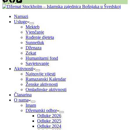
Namazi
Usluge
Mekteb
Vjenčanje
Rođenje djeteta
Sunnetluk
Dženaza
Zekat
Humanitarni fond
Savjetovanje
Aktivnosti
Najnovije vijesti
Ramazanski Kalendar
Ženske aktivnosti
Omladinske aktivnosti
Članarina
O nama
Imam
Džematski odbor
Odluke 2026
Odluke 2025
Odluke 2024