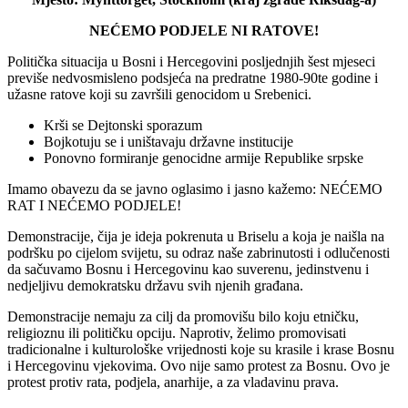
NEĆEMO PODJELE NI RATOVE!
Politička situacija u Bosni i Hercegovini posljednjih šest mjeseci
previše nedvosmisleno podsjeća na predratne 1980-90te godine i
užasne ratove koji su završili genocidom u Srebenici.
Krši se Dejtonski sporazum
Bojkotuju se i uništavaju državne institucije
Ponovno formiranje genocidne armije Republike srpske
Imamo obavezu da se javno oglasimo i jasno kažemo: NEĆEMO
RAT I NEĆEMO PODJELE!
Demonstracije, čija je ideja pokrenuta u Briselu a koja je naišla na
podršku po cijelom svijetu, su odraz naše zabrinutosti i odlučenosti
da sačuvamo Bosnu i Hercegovinu kao suverenu, jedinstvenu i
nedjeljivu demokratsku državu svih njenih građana.
Demonstracije nemaju za cilj da promovišu bilo koju etničku,
religioznu ili političku opciju. Naprotiv, želimo promovisati
tradicionalne i kulturološke vrijednosti koje su krasile i krase Bosnu
i Hercegovinu vjekovima. Ovo nije samo protest za Bosnu. Ovo je
protest protiv rata, podjela, anarhije, a za vladavinu prava.