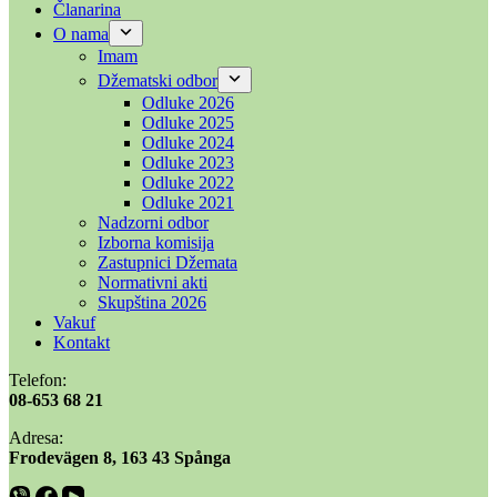
Članarina
O nama
Imam
Džematski odbor
Odluke 2026
Odluke 2025
Odluke 2024
Odluke 2023
Odluke 2022
Odluke 2021
Nadzorni odbor
Izborna komisija
Zastupnici Džemata
Normativni akti
Skupština 2026
Vakuf
Kontakt
Telefon:
08-653 68 21
Adresa:
​​Frodevägen 8, 163 43 Spånga