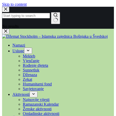
Skip to content
No results
Namazi
Usluge
Mekteb
Vjenčanje
Rođenje djeteta
Sunnetluk
Dženaza
Zekat
Humanitarni fond
Savjetovanje
Aktivnosti
Najnovije vijesti
Ramazanski Kalendar
Ženske aktivnosti
Omladinske aktivnosti