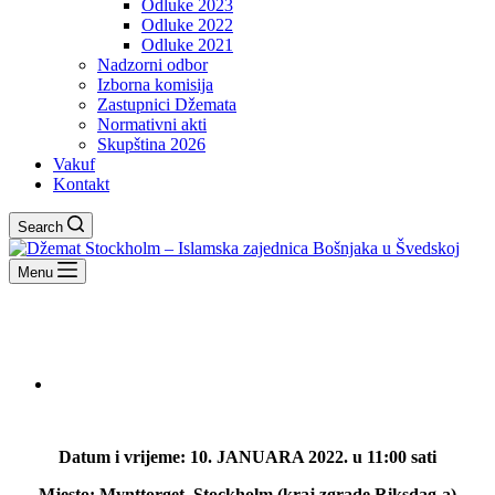
Odluke 2023
Odluke 2022
Odluke 2021
Nadzorni odbor
Izborna komisija
Zastupnici Džemata
Normativni akti
Skupština 2026
Vakuf
Kontakt
Search
Menu
Datum i vrijeme: 10. JANUARA 2022. u
11:00 sati
Mjesto: Mynttorget, Stockholm (kraj zgrade Riksdag-a)