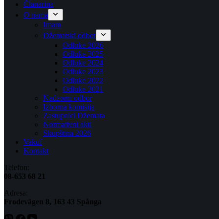
Članarina
O nama
Imam
Džematski odbor
Odluke 2026
Odluke 2025
Odluke 2024
Odluke 2023
Odluke 2022
Odluke 2021
Nadzorni odbor
Izborna komisija
Zastupnici Džemata
Normativni akti
Skupština 2026
Vakuf
Kontakt
Telefon:
08-653 68 21
Adresa:
​​Frodevägen 8, 163 43 Spånga