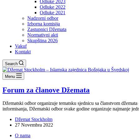
Odluke 2023
Odluke 2022
Odluke 2021
Nadzorni odbor
Izborna komisija
Zastupnici Džemata
Normativni akti
Skupština 2026
Vakuf
Kontakt
Search
Menu
Forum za članove Džemata
Džematski odbor organizuje tematsku sjednicu sa članstvom džemata (F
informisanja, Džematski odbor svake godine organizuje najmanje j
Džemat Stockholm
27 Novembra 2022
O nama