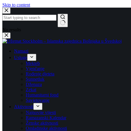
Skip to content
No results
Namazi
Usluge
Mekteb
Vjenčanje
Rođenje djeteta
Sunnetluk
Dženaza
Zekat
Humanitarni fond
Savjetovanje
Aktivnosti
Najnovije vijesti
Ramazanski Kalendar
Ženske aktivnosti
Omladinske aktivnosti