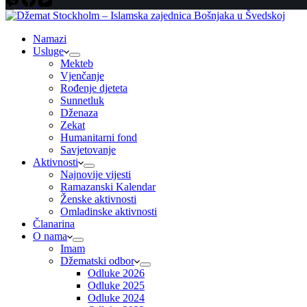
Namazi
Usluge
Mekteb
Vjenčanje
Rođenje djeteta
Sunnetluk
Dženaza
Zekat
Humanitarni fond
Savjetovanje
Aktivnosti
Najnovije vijesti
Ramazanski Kalendar
Ženske aktivnosti
Omladinske aktivnosti
Članarina
O nama
Imam
Džematski odbor
Odluke 2026
Odluke 2025
Odluke 2024