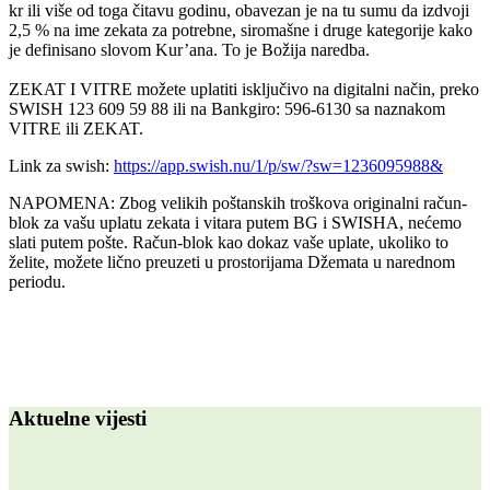
kr ili više od toga čitavu godinu, obavezan je na tu sumu da izdvoji
2,5 % na ime zekata za potrebne, siromašne i druge kategorije kako
je definisano slovom Kur’ana. To je Božija naredba.
ZEKAT I VITRE možete uplatiti isključivo na digitalni način, preko
SWISH 123 609 59 88 ili na Bankgiro: 596-6130 sa naznakom
VITRE ili ZEKAT.
Link za swish:
https://app.swish.nu/1/p/sw/?sw=1236095988&
NAPOMENA: Zbog velikih poštanskih troškova originalni račun-
blok za vašu uplatu zekata i vitara putem BG i SWISHA, nećemo
slati putem pošte. Račun-blok kao dokaz vaše uplate, ukoliko to
želite, možete lično preuzeti u prostorijama Džemata u narednom
periodu.
Aktuelne vijesti