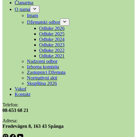
Članarina
O nama
Imam
Džematski odbor
Odluke 2026
Odluke 2025
Odluke 2024
Odluke 2023
Odluke 2022
Odluke 2021
Nadzorni odbor
Izborna komisija
Zastupnici Džemata
Normativni akti
Skupština 2026
Vakuf
Kontakt
Telefon:
08-653 68 21
Adresa:
​​Frodevägen 8, 163 43 Spånga