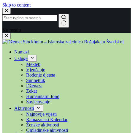
Skip to content
No results
Namazi
Usluge
Mekteb
Vjenčanje
Rođenje djeteta
Sunnetluk
Dženaza
Zekat
Humanitarni fond
Savjetovanje
Aktivnosti
Najnovije vijesti
Ramazanski Kalendar
Ženske aktivnosti
Omladinske aktivnosti