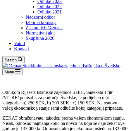
Odluke 2023
Odluke 2022
Odluke 2021
Nadzorni odbor
Izborna komisija
Zastupnici Džemata
Normativni akti
Skupština 2026
Vakuf
Kontakt
Search
Menu
Odlukom Rijaseta Islamske zajednice u BiH, Sadekatu-l-fitr
/VITRE/ po osobi, za područje Švedske, je podijeljen u tri
kategorije: a) 250 SEK, b) 200 SEK i c) 150 SEK. Na osnovu
vašeg ekonomskog stanja sami odlučite kojoj kategoriji pripadate.
ZEKAT obračunavate, također, prema vašem ekonomskom stanju.
Nisab, odnosno najmanja količina novca na koju se daje zekat ove
godine je 133 000 kr. Odnosno, ako je neko imao ušteđeno 133 000