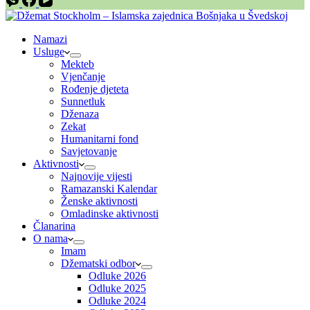
Namazi
Usluge
Mekteb
Vjenčanje
Rođenje djeteta
Sunnetluk
Dženaza
Zekat
Humanitarni fond
Savjetovanje
Aktivnosti
Najnovije vijesti
Ramazanski Kalendar
Ženske aktivnosti
Omladinske aktivnosti
Članarina
O nama
Imam
Džematski odbor
Odluke 2026
Odluke 2025
Odluke 2024