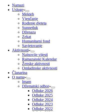
Namazi
Usluge
Mekteb
Vjenčanje
Rođenje djeteta
Sunnetluk
Dženaza
Zekat
Humanitarni fond
Savjetovanje
Aktivnosti
Najnovije vijesti
Ramazanski Kalendar
Ženske aktivnosti
Omladinske aktivnosti
Članarina
O nama
Imam
Džematski odbor
Odluke 2026
Odluke 2025
Odluke 2024
Odluke 2023
Odluke 2022