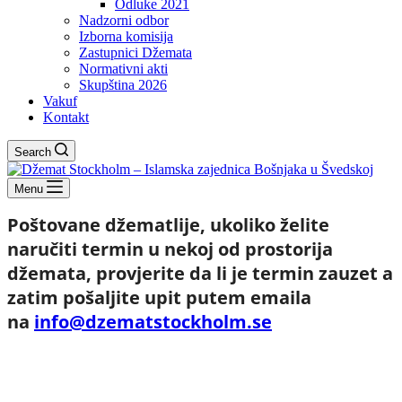
Odluke 2021
Nadzorni odbor
Izborna komisija
Zastupnici Džemata
Normativni akti
Skupština 2026
Vakuf
Kontakt
Search
Menu
Poštovane džematlije, u
koliko želite
naručiti termin u nekoj od prostorija
džemata, provjerite da li je termin zauzet a
zatim pošaljite upit putem emaila
na
info@dzematstockholm.se