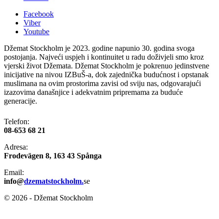
Facebook
Viber
Youtube
Džemat Stockholm je 2023. godine napunio 30. godina svoga
postojanja. Najveći uspjeh i kontinuitet u radu doživjeli smo kroz
vjerski život Džemata. Džemat Stockholm je pokrenuo jedinstvene
inicijative na nivou IZBuŠ-a, dok zajednička budućnost i opstanak
muslimana na ovim prostorima zavisi od sviju nas, odgovarajući
izazovima današnjice i adekvatnim pripremama za buduće
generacije.
Telefon:
08-653 68 21
Adresa:
​Frodevägen 8, 163 43 Spånga
Email​:
info@
dzematstockholm.
se
© 2026 - Džemat Stockholm