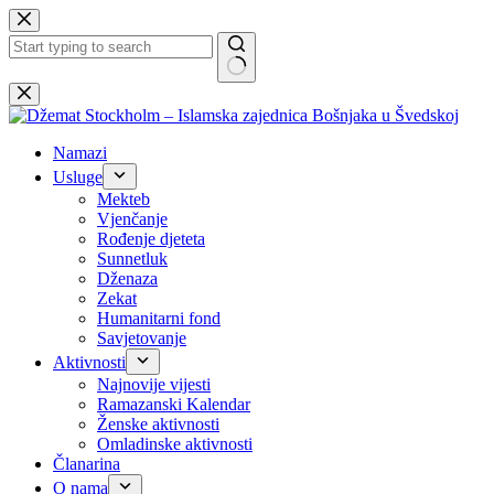
Skip
to
content
No
results
Namazi
Usluge
Mekteb
Vjenčanje
Rođenje djeteta
Sunnetluk
Dženaza
Zekat
Humanitarni fond
Savjetovanje
Aktivnosti
Najnovije vijesti
Ramazanski Kalendar
Ženske aktivnosti
Omladinske aktivnosti
Članarina
O nama