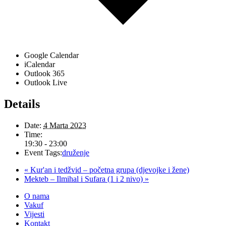
Google Calendar
iCalendar
Outlook 365
Outlook Live
Details
Date:
4 Marta 2023
Time:
19:30 - 23:00
Event Tags:
druženje
«
Kur'an i tedžvid – početna grupa (djevojke i žene)
Mekteb – Ilmihal i Sufara (1 i 2 nivo)
»
O nama
Vakuf
Vijesti
Kontakt