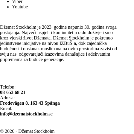
Viber
Youtube
Džemat Stockholm je 2023. godine napunio 30. godina svoga
postojanja. Najveći uspjeh i kontinuitet u radu doživjeli smo
kroz vjerski život Džemata. Džemat Stockholm je pokrenuo
jedinstvene inicijative na nivou IZBuŠ-a, dok zajednička
budućnost i opstanak muslimana na ovim prostorima zavisi od
sviju nas, odgovarajući izazovima današnjice i adekvatnim
pripremama za buduće generacije.
Telefon:
08-653 68 21
Adresa:
​Frodevägen 8, 163 43 Spånga
Email​:
info@
dzematstockholm.
se
© 2026 - Džemat Stockholm